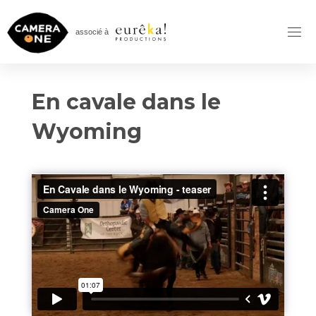
Skip
to
associé à
content
En cavale dans le
Wyoming