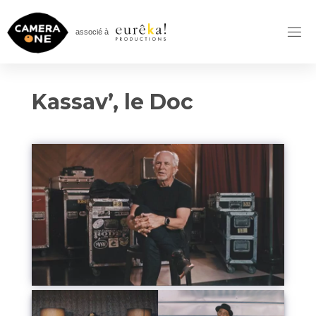
Skip
to
associé à
content
Kassav’, le Doc