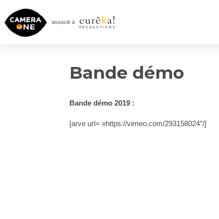
Skip
to
associé à
content
Bande démo
Bande démo 2019 :
[arve url= »https://vimeo.com/293158024″/]