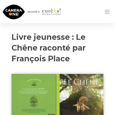
Skip
to
associé à
content
Livre jeunesse : Le
Chêne raconté par
François Place